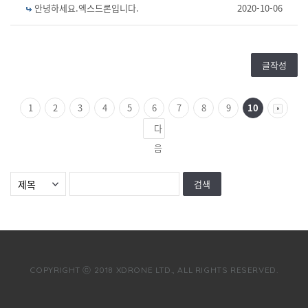
안녕하세요.엑스드론입니다.
2020-10-06
글작성
1
2
3
4
5
6
7
8
9
10
다
음
COPYRIGHT ⓒ 2018 XDRONE LTD., ALL RIGHTS RESERVED.